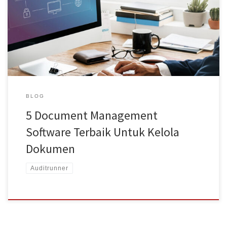
merupakan salah satu upaya untuk mempermudah pengelolaan
dokumen di perusahaan. Berikut ini beberapa pilihan software
DMS terbaik yang dapat Anda coba. 1. Auditrunner Jika Anda
mencari software yang secara khusus menyediakan layanan
manajemen dokumen, Auditrunner adalah […]
BLOG
5 Document Management
Software Terbaik Untuk Kelola
Dokumen
Auditrunner