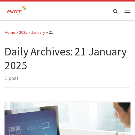
Skip to content
Search
Home
»
2025
»
January
»
21
Daily Archives:
21 January
2025
1 post
5 Document Management Software Terbaik Untuk Kelola Dokumen
Penggunaan Document Management Software atau DMS