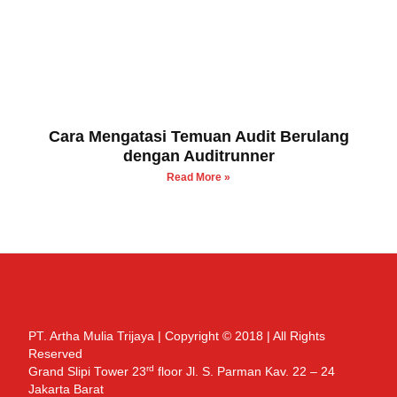
Cara Mengatasi Temuan Audit Berulang
dengan Auditrunner
Read More »
PT. Artha Mulia Trijaya | Copyright © 2018 | All Rights
Reserved
rd
Grand Slipi Tower 23
floor Jl. S. Parman Kav. 22 – 24
Jakarta Barat