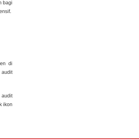
n bagi
nsif.
en di
audit
 audit
k ikon