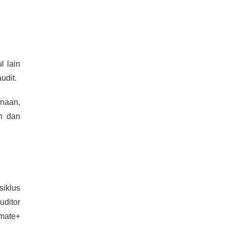
l lain
udit.
naan,
h dan
siklus
uditor
mmate+