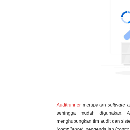
Auditrunner
merupakan
software
au
sehingga mudah digunakan. Ar
menghubungkan tim audit dan siste
(
compliance
), pengendalian (
contro