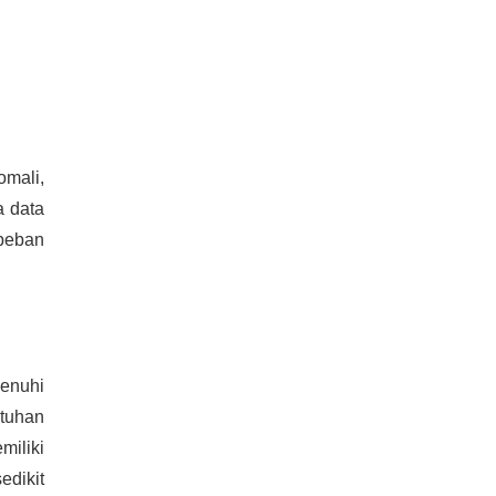
omali,
a data
beban
enuhi
atuhan
miliki
edikit