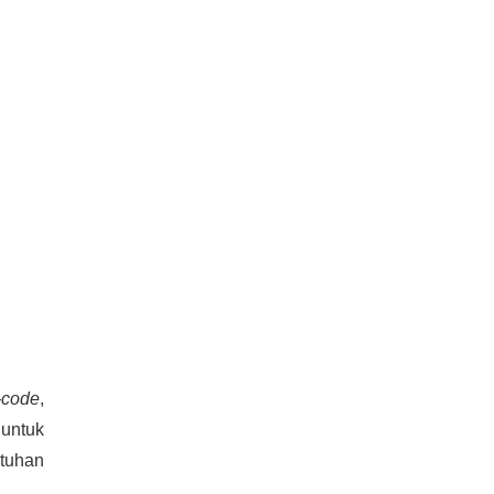
-code
,
untuk
atuhan