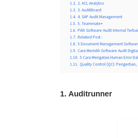
1.2.
2. ACL Analytics
1.3.
3. AuditBoard
1.4.
4. SAP Audit Management
1.5.
5. Teammate+
1.6.
Pilih Software Audit Internal Terba
1.7.
Related Post :
1.8.
5 Document Management Software
1.9.
Cara Memilih Software Audit Digita
1.10.
5 Cara Mengatasi Human Error Da
1.11.
Quality Control (QC): Pengertian
1. Auditrunner