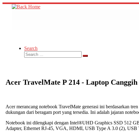
Skip
to
content
Search
Search
Search
…
Acer TravelMate P 214 - Laptop Canggi
Acer merancang notebook TravelMate generasi ini berdasarkan tren b
dukungan dari beragam port yang tersedia. Ini adalah jajaran not
Notebook ini dilengkapi dengan Intel®UHD Graphics SSD 512 GB
Adapter, Ethernet RJ-45, VGA, HDMI, USB Type A 3.0 (2), USB