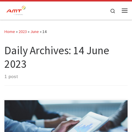
Skip to content
Search
Home
»
2023
»
June
»
14
Daily Archives:
14 June
2023
1 post
Berbagai Sumber Data yang Dapat Diakses dengan ACL Analytics
ACL Analytics dari Diligent Highbond diciptakan untuk menunjang