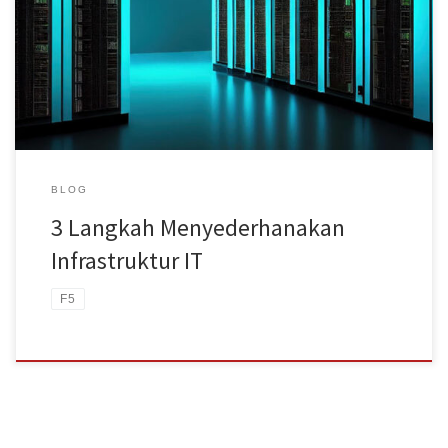
pemangku kepentingan di dunia IT. Hasilnya, mereka ingin
menyederhanakan infrastruktur IT yang kompleks. Selain
mempermudah operasional, rangkaian infrastruktur IT yang
sederhana juga akan memaksimalkan perlindungan terhadap
serangan siber. Berikut F5 menjelaskan 3 langkah efektif untuk […]
BLOG
3 Langkah Menyederhanakan
Infrastruktur IT
F5