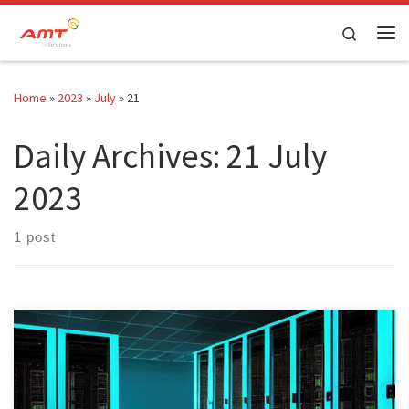
Skip to content
Search
Home
»
2023
»
July
»
21
Daily Archives:
21 July
2023
1 post
3 Langkah Menyederhanakan Infrastruktur IT F5 sebagai penyedia
solusi keamanan jaringan melakukan survei kepada 1.000