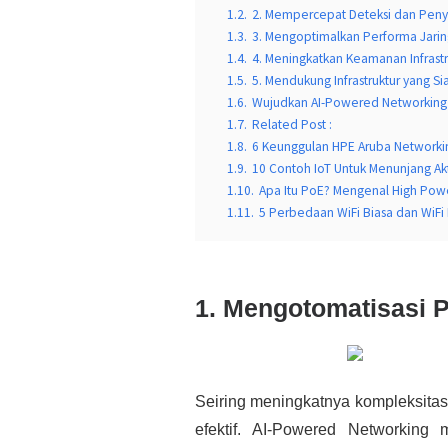
1.2.
2. Mempercepat Deteksi dan Pen
1.3.
3. Mengoptimalkan Performa Jarin
1.4.
4. Meningkatkan Keamanan Infrastr
1.5.
5. Mendukung Infrastruktur yang 
1.6.
Wujudkan AI-Powered Networking
1.7.
Related Post :
1.8.
6 Keunggulan HPE Aruba Networkin
1.9.
10 Contoh IoT Untuk Menunjang Akti
1.10.
Apa Itu PoE? Mengenal High Pow
1.11.
5 Perbedaan WiFi Biasa dan WiFi E
1. Mengotomatisasi 
Seiring meningkatnya kompleksitas 
efektif. AI-Powered Networking