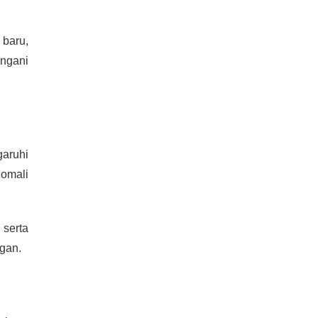
 baru,
ngani
aruhi
nomali
, serta
ngan.