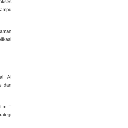
akses
mampu
alaman
likasi
l. AI
s dan
tim IT
ategi