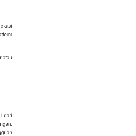
okasi
atform
r atau
l dari
ingan,
ngguan