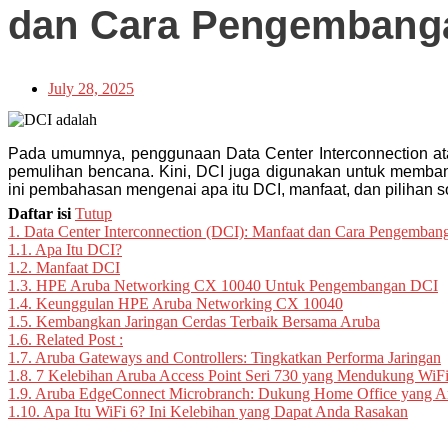
dan Cara Pengembang
July 28, 2025
Pada umumnya, penggunaan Data Center Interconnection at
pemulihan bencana. Kini, DCI juga digunakan untuk membant
ini pembahasan mengenai apa itu DCI, manfaat, dan pilihan 
Daftar isi
Tutup
1.
Data Center Interconnection (DCI): Manfaat dan Cara Pengemban
1.1.
Apa Itu DCI?
1.2.
Manfaat DCI
1.3.
HPE Aruba Networking CX 10040 Untuk Pengembangan DCI
1.4.
Keunggulan HPE Aruba Networking CX 10040
1.5.
Kembangkan Jaringan Cerdas Terbaik Bersama Aruba
1.6.
Related Post :
1.7.
Aruba Gateways and Controllers: Tingkatkan Performa Jaringan
1.8.
7 Kelebihan Aruba Access Point Seri 730 yang Mendukung WiFi
1.9.
Aruba EdgeConnect Microbranch: Dukung Home Office yang 
1.10.
Apa Itu WiFi 6? Ini Kelebihan yang Dapat Anda Rasakan