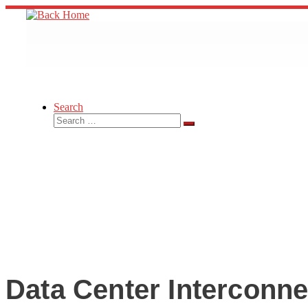
Skip
to
content
Search
Search
Search
…
Data Center Interconne