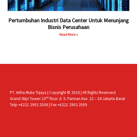
Pertumbuhan Industri Data Center Untuk Menunjang
Bisnis Perusahaan
Read More »
PT. Artha Mulia Trijaya | Copyright © 2018 | All Rights Reserved
rd
Grand Slipi Tower 23
floor Jl. S. Parman Kav. 22 – 24 Jakarta Barat
Telp +6221 2902 2508 | Fax +6221 2902 2509