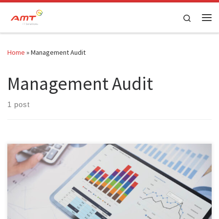
Skip to content
Search
Home
»
Management Audit
Management Audit
1 post
Aplikasi Audit Manajemen Terbaik Untuk Perusahaan Kecanggihan
teknologi tengah berkembang di hampir semua aspek, termasuk
dalam dunia auditing. Saat ini, ada banyak aplikasi audit
manajemen untuk mempermudah Anda melakukan pemeriksaan
laporan keuangan hingga catatan pembukuan. Dengan adanya