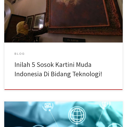
dianggap mempunyai kecakapan yang lebih handal dan logika
yang lebih tajam dibanding dengan perempuan. Tidak jarang
perempuan cenderung dipandang sebelah mata, hanya karena
laki-laki dianggap lebih kompeten pada bidang ini. Namun, bukan
berarti […]
BLOG
Inilah 5 Sosok Kartini Muda
Indonesia Di Bidang Teknologi!
Memahami End User Computing Dan Kelebihannya Pada akhir
tahun 1970, minat user dalam mengembangkan aplikasi komputer