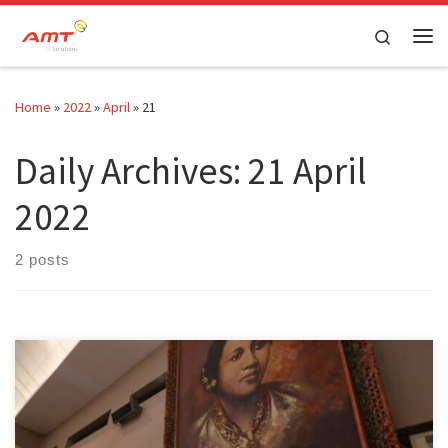
Skip to content
Search
Home
»
2022
»
April
»
21
Daily Archives:
21 April
2022
2 posts
Inilah 5 Sosok Kartini Muda Indonesia Di Bidang Teknologi! Dunia
teknologi biasanya identik dengan dunia laki-laki. Laki-laki