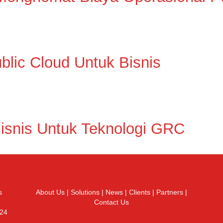
blic Cloud Untuk Bisnis
snis Untuk Teknologi GRC
s
About Us
|
Solutions
|
News
|
Clients
|
Partners
|
Contact Us
 24