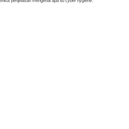
rikut penjelasan mengenai apa itu
cyber hygiene
.