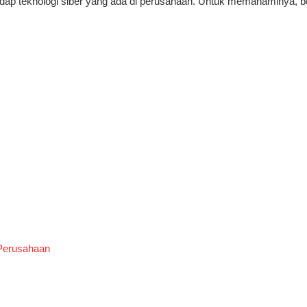
dap teknologi siber yang ada di perusahaan. Untuk memahaminya, be
Perusahaan