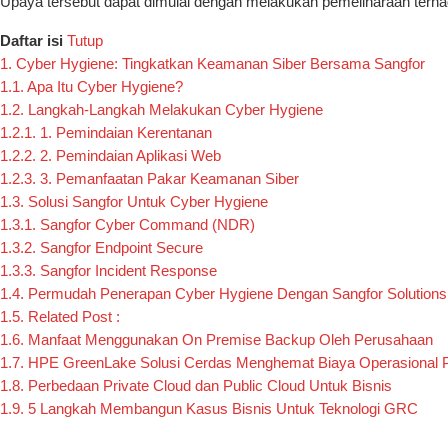
Upaya tersebut dapat dimulai dengan melakukan pemeliharaan terha
Daftar isi
Tutup
1.
Cyber Hygiene: Tingkatkan Keamanan Siber Bersama Sangfor
1.1.
Apa Itu Cyber Hygiene?
1.2.
Langkah-Langkah Melakukan Cyber Hygiene
1.2.1.
1. Pemindaian Kerentanan
1.2.2.
2. Pemindaian Aplikasi Web
1.2.3.
3. Pemanfaatan Pakar Keamanan Siber
1.3.
Solusi Sangfor Untuk Cyber Hygiene
1.3.1.
Sangfor Cyber Command (NDR)
1.3.2.
Sangfor Endpoint Secure
1.3.3.
Sangfor Incident Response
1.4.
Permudah Penerapan Cyber Hygiene Dengan Sangfor Solutions
1.5.
Related Post :
1.6.
Manfaat Menggunakan On Premise Backup Oleh Perusahaan
1.7.
HPE GreenLake Solusi Cerdas Menghemat Biaya Operasional 
1.8.
Perbedaan Private Cloud dan Public Cloud Untuk Bisnis
1.9.
5 Langkah Membangun Kasus Bisnis Untuk Teknologi GRC