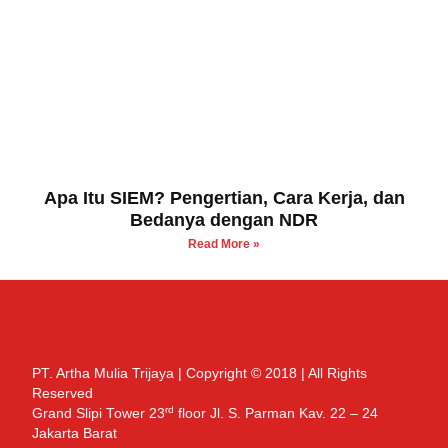
Apa Itu SIEM? Pengertian, Cara Kerja, dan
Bedanya dengan NDR
Read More »
PT. Artha Mulia Trijaya | Copyright © 2018 | All Rights
Reserved
rd
Grand Slipi Tower 23
floor Jl. S. Parman Kav. 22 – 24
Jakarta Barat