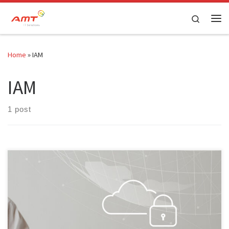
Skip to content
Search
Home
»
IAM
IAM
1 post
Apa Itu Identity Access Management? Ini Manfaat IAM Untuk Bisnis
Identity Access Management adalah salah satu upaya untuk
mengamankan server perusahaan dari akses tidak berizin.
Nantinya, IAM akan mengidentifikasi setiap pengguna yang
melakukan aktivitas di dalam jaringan. Dengan menggunakan