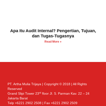
Apa Itu Audit Internal? Pengertian, Tujuan,
dan Tugas-Tugasnya
Read More »
PT. Artha Mulia Trijaya | Copyright © 2018 | All Rights
Reserved
rd
Grand Slipi Tower 23
floor Jl. S. Parman Kav. 22 – 24
Jakarta Barat
Telp +6221 2902 2508 | Fax +6221 2902 2509