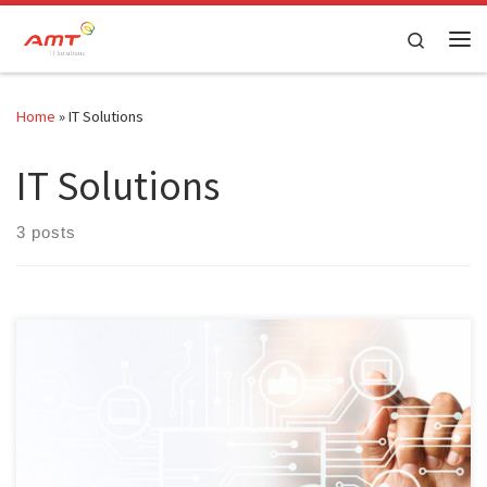
Skip to content
Search
Home
»
IT Solutions
IT Solutions
3 posts
Pengertian IT Infrastructure, Layanan, dan Fungsinya Bagi
Perusahaan Pengembangan IT Infrastructure adalah salah satu
tahap yang tidak bisa dilewatkan dalam sebuah perjalanan
perusahaan. Semakin berkembangnya suatu bisnis perusahaan,
tentunya kebutuhan akan infrastruktur IT akan semakin meningkat.