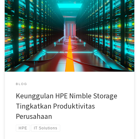
HPE Nimble Storage Untuk Tingkatkan Produktivitas Perusahaan
Setiap perusahaan membutuhkan ruang penyimpanan data untuk
menjalankan operasional. Untuk itu, HPE Nimble Storage
menawarkan solusi ruang penyimpanan data dengan teknologi IT
yang akan meningkatkan produktivitas dan perkembangan
perusahaan Anda. Tidak hanya melalui pemanfaatan IT Solution,
storage yang satu ini juga memberikan berbagai […]
BLOG
Keunggulan HPE Nimble Storage
Tingkatkan Produktivitas
Perusahaan
HPE
IT Solutions