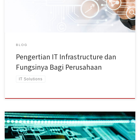
Selain memenuhi kebutuhan operasional, IT Infrastructure yang
baik tentunya juga akan meningkatkan skalabilitas perusahaan
lebih baik […]
BLOG
Pengertian IT Infrastructure dan
Fungsinya Bagi Perusahaan
IT Solutions
Mengenal IT Solution dan Layanan Bisnis yang Disediakannya
Dalam menjalankan suatu bisnis, tentunya Anda membutuhkan