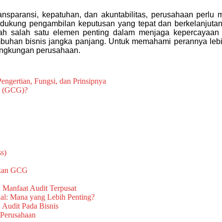
ansparansi, kepatuhan, dan akuntabilitas, perusahaan perlu m
dukung pengambilan keputusan yang tepat dan berkelanjuta
ah salah satu elemen penting dalam menjaga kepercayaan
mbuhan bisnis jangka panjang. Untuk memahami perannya lebi
lingkungan perusahaan.
ngertian, Fungsi, dan Prinsipnya
e (GCG)?
s)
tkan GCG
n Manfaat Audit Terpusat
nal: Mana yang Lebih Penting?
 Audit Pada Bisnis
l Perusahaan