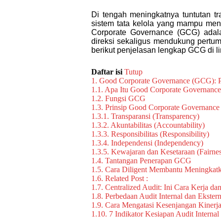
Di tengah meningkatnya tuntutan tr
sistem tata kelola yang mampu men
Corporate Governance (GCG) adal
direksi sekaligus mendukung pertu
berikut penjelasan lengkap GCG di 
Daftar isi
Tutup
1.
Good Corporate Governance (GCG): Pe
1.1.
Apa Itu Good Corporate Governanc
1.2.
Fungsi GCG
1.3.
Prinsip Good Corporate Governance
1.3.1.
Transparansi (Transparency)
1.3.2.
Akuntabilitas (Accountability)
1.3.3.
Responsibilitas (Responsibility)
1.3.4.
Independensi (Independency)
1.3.5.
Kewajaran dan Kesetaraan (Fairnes
1.4.
Tantangan Penerapan GCG
1.5.
Cara Diligent Membantu Meningka
1.6.
Related Post :
1.7.
Centralized Audit: Ini Cara Kerja da
1.8.
Perbedaan Audit Internal dan Ekster
1.9.
Cara Mengatasi Kesenjangan Kinerja
1.10.
7 Indikator Kesiapan Audit Interna