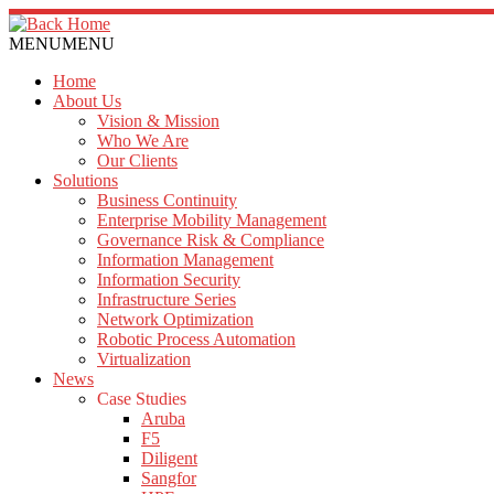
MENU
MENU
Home
About Us
Vision & Mission
Who We Are
Our Clients
Solutions
Business Continuity
Enterprise Mobility Management
Governance Risk & Compliance
Information Management
Information Security
Infrastructure Series
Network Optimization
Robotic Process Automation
Virtualization
News
Case Studies
Aruba
F5
Diligent
Sangfor