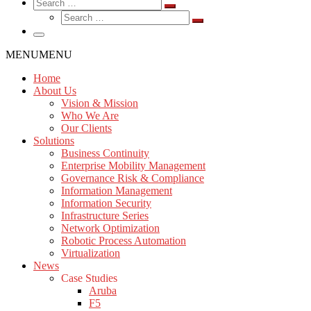
Search
MENU
MENU
Home
About Us
Vision & Mission
Who We Are
Our Clients
Solutions
Business Continuity
Enterprise Mobility Management
Governance Risk & Compliance
Information Management
Information Security
Infrastructure Series
Network Optimization
Robotic Process Automation
Virtualization
News
Case Studies
Aruba
F5