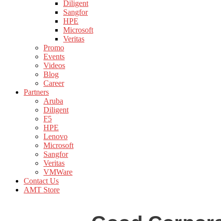
Diligent
Sangfor
HPE
Microsoft
Veritas
Promo
Events
Videos
Blog
Career
Partners
Aruba
Diligent
F5
HPE
Lenovo
Microsoft
Sangfor
Veritas
VMWare
Contact Us
AMT Store