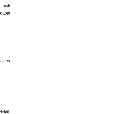
 untuk
 dapat
n
cloud
ektif.