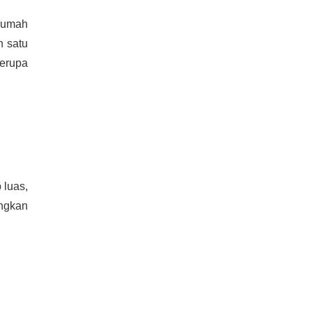
 rumah
n satu
erupa
luas,
ngkan