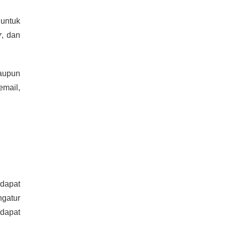
untuk
r
, dan
aupun
email,
 dapat
gatur
dapat