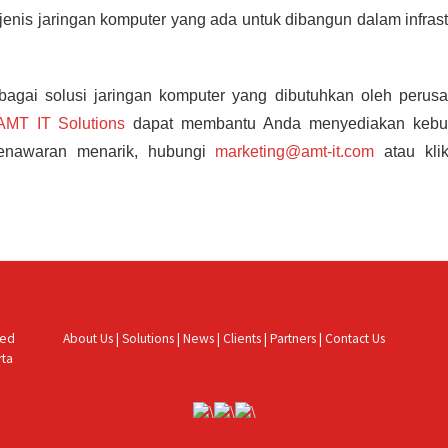
-jenis jaringan komputer yang ada untuk dibangun dalam infrast
agai solusi jaringan komputer yang dibutuhkan oleh perus
AMT IT Solutions
dapat membantu Anda menyediakan kebu
 penawaran menarik, hubungi
marketing@amt-it.com
atau klik
ved
About Us
|
Solutions
|
News
|
Clients
|
Partners
|
Contact Us
rta