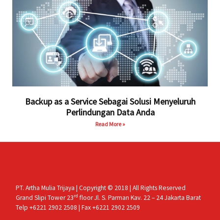
Backup as a Service Sebagai Solusi Menyeluruh
Perlindungan Data Anda
Read More »
PT. Artha Mulia Trijaya | Copyright © 2018 | All Rights Reserved
rd
Grand Slipi Tower 23
floor Jl. S. Parman Kav. 22 – 24 Jakarta Barat
Telp +6221 2902 2508 | Fax +6221 2902 2509