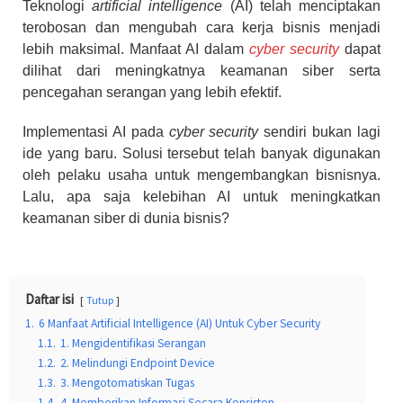
Teknologi
artificial intelligence
(AI) telah menciptakan
terobosan dan mengubah cara kerja bisnis menjadi
lebih maksimal. Manfaat AI dalam
cyber security
dapat
dilihat dari meningkatnya keamanan siber serta
pencegahan serangan yang lebih efektif.
Implementasi AI pada
cyber security
sendiri bukan lagi
ide yang baru. Solusi tersebut telah banyak digunakan
oleh pelaku usaha untuk mengembangkan bisnisnya.
Lalu, apa saja kelebihan AI untuk meningkatkan
keamanan siber di dunia bisnis?
Daftar isi
Tutup
1.
6 Manfaat Artificial Intelligence (AI) Untuk Cyber Security
1.1.
1. Mengidentifikasi Serangan
1.2.
2. Melindungi Endpoint Device
1.3.
3. Mengotomatiskan Tugas
1.4.
4. Memberikan Informasi Secara Konsisten