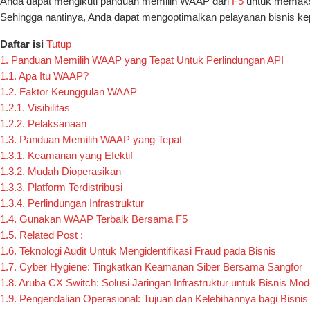
Anda dapat mengikuti panduan memilih WAAP dari
F5
untuk memaksi
Sehingga nantinya, Anda dapat mengoptimalkan pelayanan bisnis ke
Daftar isi
Tutup
1.
Panduan Memilih WAAP yang Tepat Untuk Perlindungan API
1.1.
Apa Itu WAAP?
1.2.
Faktor Keunggulan WAAP
1.2.1.
Visibilitas
1.2.2.
Pelaksanaan
1.3.
Panduan Memilih WAAP yang Tepat
1.3.1.
Keamanan yang Efektif
1.3.2.
Mudah Dioperasikan
1.3.3.
Platform Terdistribusi
1.3.4.
Perlindungan Infrastruktur
1.4.
Gunakan WAAP Terbaik Bersama F5
1.5.
Related Post :
1.6.
Teknologi Audit Untuk Mengidentifikasi Fraud pada Bisnis
1.7.
Cyber Hygiene: Tingkatkan Keamanan Siber Bersama Sangfor
1.8.
Aruba CX Switch: Solusi Jaringan Infrastruktur untuk Bisnis Mod
1.9.
Pengendalian Operasional: Tujuan dan Kelebihannya bagi Bisnis