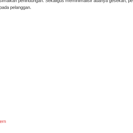
malkan perlindungan. Sekaligus meminimalisir adanya gesekan, p
pada pelanggan.
ern