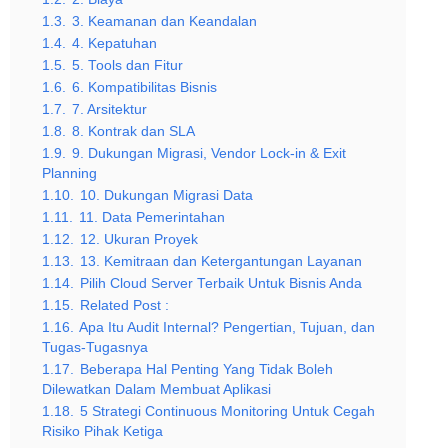
1.3.
3. Keamanan dan Keandalan
1.4.
4. Kepatuhan
1.5.
5. Tools dan Fitur
1.6.
6. Kompatibilitas Bisnis
1.7.
7. Arsitektur
1.8.
8. Kontrak dan SLA
1.9.
9. Dukungan Migrasi, Vendor Lock-in & Exit
Planning
1.10.
10. Dukungan Migrasi Data
1.11.
11. Data Pemerintahan
1.12.
12. Ukuran Proyek
1.13.
13. Kemitraan dan Ketergantungan Layanan
1.14.
Pilih Cloud Server Terbaik Untuk Bisnis Anda
1.15.
Related Post :
1.16.
Apa Itu Audit Internal? Pengertian, Tujuan, dan
Tugas-Tugasnya
1.17.
Beberapa Hal Penting Yang Tidak Boleh
Dilewatkan Dalam Membuat Aplikasi
1.18.
5 Strategi Continuous Monitoring Untuk Cegah
Risiko Pihak Ketiga