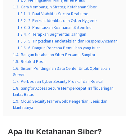
1.2.5.
Meningkatkan Manajemen Risiko
1.3.
Cara Membangun Strategi Ketahanan Siber
1.3.1.
1. Buat Visibilitas Secara Real-time
1.3.2.
2. Perkuat Identitas dan Cyber Hygiene
1.3.3.
3. Prioritaskan Keamanan Sistem Inti
1.3.4.
4. Terapkan Segmentasi Jaringan
1.3.5.
5. Tingkatkan Pendeteksian dan Respons Ancaman
1.3.6.
6. Bangun Rencana Pemulihan yang Kuat
1.4.
Bangun Ketahanan Siber Bersama Sangfor
1.5.
Related Post :
1.6.
Sistem Pendinginan Data Center Untuk Optimalkan
Server
1.7.
Perbedaan Cyber Security Proaktif dan Reaktif
1.8.
Sangfor Access Secure Mempercepat Traffic Jaringan
Lintas Batas
1.9.
Cloud Security Framework: Pengertian, Jenis dan
Manfaatnya
Apa Itu Ketahanan Siber?