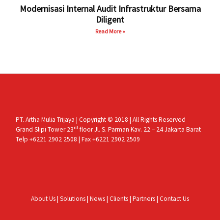
Modernisasi Internal Audit Infrastruktur Bersama
Diligent
Read More »
PT. Artha Mulia Trijaya | Copyright © 2018 | All Rights Reserved
rd
Grand Slipi Tower 23
floor Jl. S. Parman Kav. 22 – 24 Jakarta Barat
Telp +6221 2902 2508 | Fax +6221 2902 2509
About Us
|
Solutions
|
News
|
Clients
|
Partners
|
Contact Us