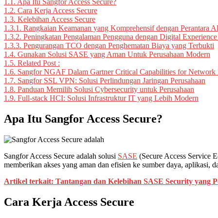
1.1.
Apa Itu Sangfor Access Secure?
1.2.
Cara Kerja Access Secure
1.3.
Kelebihan Access Secure
1.3.1.
Rangkaian Keamanan yang Komprehensif dengan Perantara Al
1.3.2.
Peningkatan Pengalaman Pengguna dengan Digital Experienc
1.3.3.
Pengurangan TCO dengan Penghematan Biaya yang Terbukti
1.4.
Gunakan Solusi SASE yang Aman Untuk Perusahaan Modern
1.5.
Related Post :
1.6.
Sangfor NGAF Dalam Gartner Critical Capabilities for Network 
1.7.
Sangfor SSL VPN: Solusi Perlindungan Jaringan Perusahaan
1.8.
Panduan Memilih Solusi Cybersecurity untuk Perusahaan
1.9.
Full-stack HCI: Solusi Infrastruktur IT yang Lebih Modern
Apa Itu Sangfor Access Secure?
Sangfor Access Secure adalah solusi
SASE
(Secure Access Service 
memberikan akses yang aman dan efisien ke sumber daya, aplikasi, 
Artikel terkait: Tantangan dan Kelebihan SASE Security yang P
Cara Kerja Access Secure