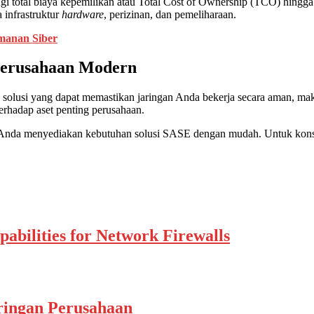
angi total biaya kepemilikan atau Total Cost of Ownership (TCO) hin
 infrastruktur
hardware
, perizinan, dan pemeliharaan.
amanan Siber
Perusahaan Modern
u solusi yang dapat memastikan jaringan Anda bekerja secara aman, m
rhadap aset penting perusahaan.
nda menyediakan kebutuhan solusi SASE dengan mudah. Untuk konsult
bilities for Network Firewalls
ringan Perusahaan