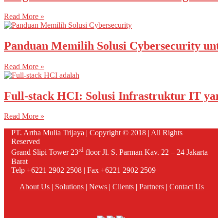
Read More »
Panduan Memilih Solusi Cybersecurity un
Read More »
Full-stack HCI: Solusi Infrastruktur IT 
Read More »
PT. Artha Mulia Trijaya | Copyright © 2018 | All Rights
Reserved
rd
Grand Slipi Tower 23
floor Jl. S. Parman Kav. 22 – 24 Jakarta
Barat
Telp +6221 2902 2508 | Fax +6221 2902 2509
About Us
|
Solutions
|
News
|
Clients
|
Partners
|
Contact Us