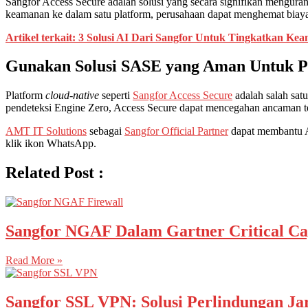
Sangfor Access Secure adalah solusi yang secara signifikan mengur
keamanan ke dalam satu platform, perusahaan dapat menghemat biaya
Artikel terkait: 3 Solusi AI Dari Sangfor Untuk Tingkatkan Ke
Gunakan Solusi SASE yang Aman Untuk 
Platform
cloud-native
seperti
Sangfor Access Secure
adalah salah sat
pendeteksi Engine Zero, Access Secure dapat mencegahan ancaman te
AMT IT Solutions
sebagai
Sangfor Official Partner
dapat membantu A
klik ikon WhatsApp.
Related Post :
Sangfor NGAF Dalam Gartner Critical Capa
Read More »
Sangfor SSL VPN: Solusi Perlindungan Ja