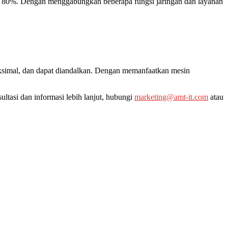
gga 80%. Dengan menggabungkan beberapa fungsi jaringan dan layanan
aksimal, dan dapat diandalkan. Dengan memanfaatkan mesin
asi dan informasi lebih lanjut, hubungi
marketing@amt-it.com
atau