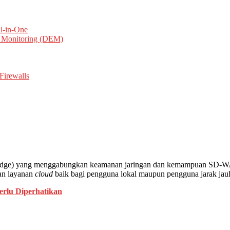
l-in-One
e Monitoring (DEM)
Firewalls
Edge) yang menggabungkan keamanan jaringan dan kemampuan SD-WA
dan layanan
cloud
baik bagi pengguna lokal maupun pengguna jarak jau
erlu Diperhatikan