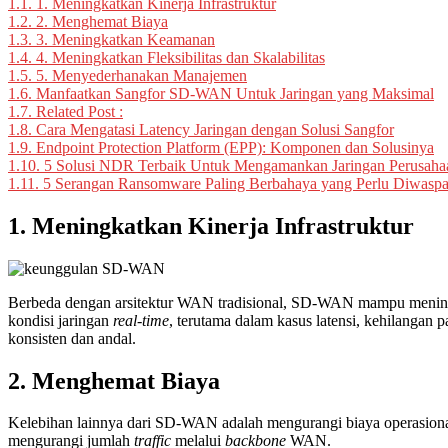
1.1.
1. Meningkatkan Kinerja Infrastruktur
1.2.
2. Menghemat Biaya
1.3.
3. Meningkatkan Keamanan
1.4.
4. Meningkatkan Fleksibilitas dan Skalabilitas
1.5.
5. Menyederhanakan Manajemen
1.6.
Manfaatkan Sangfor SD-WAN Untuk Jaringan yang Maksimal
1.7.
Related Post :
1.8.
Cara Mengatasi Latency Jaringan dengan Solusi Sangfor
1.9.
Endpoint Protection Platform (EPP): Komponen dan Solusinya
1.10.
5 Solusi NDR Terbaik Untuk Mengamankan Jaringan Perusaha
1.11.
5 Serangan Ransomware Paling Berbahaya yang Perlu Diwaspa
1. Meningkatkan Kinerja Infrastruktur
Berbeda dengan arsitektur WAN tradisional, SD-WAN mampu mening
kondisi jaringan
real-time
, terutama dalam kasus latensi, kehilangan 
konsisten dan andal.
2. Menghemat Biaya
Kelebihan lainnya dari SD-WAN adalah mengurangi biaya operasional
mengurangi jumlah
traffic
melalui
backbone
WAN.