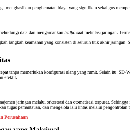
ngga menghasilkan penghematan biaya yang signifikan sekaligus memper
melindungi data dan mengamankan
traffic
saat melintasi jaringan. Term
gkah-langkah keamanan yang konsisten di seluruh titik akhir jaringan.
itas
epat tanpa memerlukan konfigurasi ulang yang rumit. Selain itu,
n efektif.
men jaringan melalui orkestrasi dan otomatisasi terpusat. Sehing
an tugas pemantauan, dan mengelola lalu lintas melalui pengontrolan t
an Perusahaan
ngan yang Maksimal