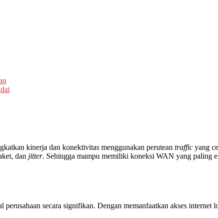
an
dai
katkan kinerja dan konektivitas menggunakan perutean
traffic
yang ce
paket, dan
jitter
. Sehingga mampu memiliki koneksi WAN yang paling efis
 perusahaan secara signifikan. Dengan memanfaatkan akses internet l