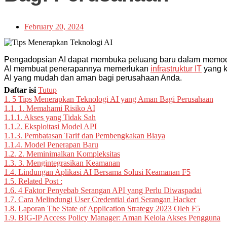
February 20, 2024
Pengadopsian AI dapat membuka peluang baru dalam memode
AI membuat penerapannya memerlukan
infrastruktur IT
yang k
AI yang mudah dan aman bagi perusahaan Anda.
Daftar isi
Tutup
1.
5 Tips Menerapkan Teknologi AI yang Aman Bagi Perusahaan
1.1.
1. Memahami Risiko AI
1.1.1.
Akses yang Tidak Sah
1.1.2.
Eksploitasi Model API
1.1.3.
Pembatasan Tarif dan Pembengkakan Biaya
1.1.4.
Model Penerapan Baru
1.2.
2. Meminimalkan Kompleksitas
1.3.
3. Mengintegrasikan Keamanan
1.4.
Lindungan Aplikasi AI Bersama Solusi Keamanan F5
1.5.
Related Post :
1.6.
4 Faktor Penyebab Serangan API yang Perlu Diwaspadai
1.7.
Cara Melindungi User Credential dari Serangan Hacker
1.8.
Laporan The State of Application Strategy 2023 Oleh F5
1.9.
BIG-IP Access Policy Manager: Aman Kelola Akses Pengguna