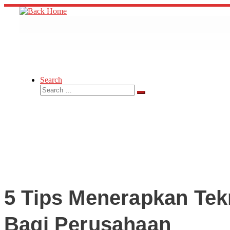
Skip
to
content
Search
Search
Search
…
5 Tips Menerapkan Tek
Bagi Perusahaan