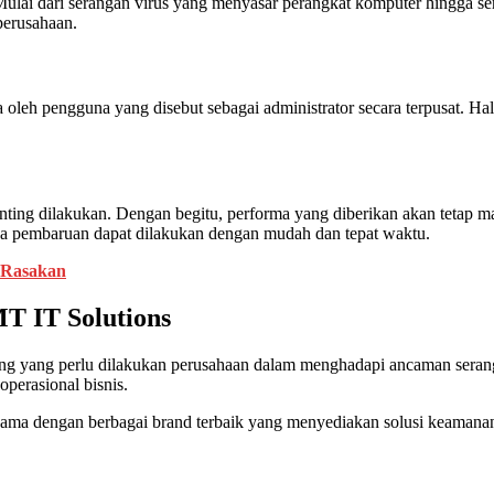
t. Mulai dari serangan virus yang menyasar perangkat komputer hingga s
perusahaan.
a oleh pengguna yang disebut sebagai administrator secara terpusat
nting dilakukan. Dengan begitu, performa yang diberikan akan tetap m
ka pembaruan dapat dilakukan dengan mudah dan tepat waktu.
a Rasakan
T IT Solutions
ing yang perlu dilakukan perusahaan dalam menghadapi ancaman sera
perasional bisnis.
 sama dengan berbagai brand terbaik yang menyediakan solusi keamanan