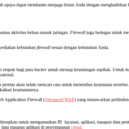
ah upaya dapat membantu menjaga bisnis Anda dengan menghadirkan be
ntau aktivitas keluar-masuk jaringan.
Firewall
juga bertugas untuk m
nyediakan kebutuhan
firewall
sesuai dengan kebutuhan Anda.
an empuk bagi para
hacker
untuk meraup keuntungan sepihak. Untuk itu,
sternal.
peretas akan selalu mencari cara untuk menembus keamanan tersebut
gkatkan keamanannya.
 Application Firewall (
Advanced WAF
) yang menawarkan perlindunga
 diterapkan untuk mengamankan IP, layanan, aplikasi, maupun data penti
 data maupun aplikasi di penyimpanan
cloud
.