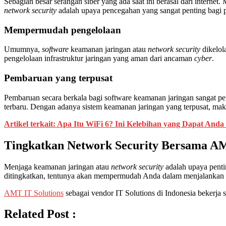
Sebagian besar serangan siber yang ada saat ini berasal dari interne
network security
adalah upaya pencegahan yang sangat penting bagi 
Mempermudah pengelolaan
Umumnya,
software
keamanan jaringan atau
network security
dikelol
pengelolaan infrastruktur jaringan yang aman dari ancaman
cyber
.
Pembaruan yang terpusat
Pembaruan secara berkala bagi software keamanan jaringan sangat pe
terbaru. Dengan adanya sistem keamanan jaringan yang terpusat, ma
Artikel terkait: Apa Itu WiFi 6? Ini Kelebihan yang Dapat And
Tingkatkan Network Security Bersama AM
Menjaga keamanan jaringan atau
network security
adalah upaya pent
ditingkatkan, tentunya akan mempermudah Anda dalam menjalankan o
AMT IT Solutions
sebagai vendor IT Solutions di Indonesia bekerja
Related Post :