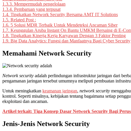
1.3.3.
Mempermudah pengelolaan
1.3.4.
Pembaruan yang terpusat
1.4.
Tingkatkan Network Security Bersama AMT IT Solutions
1.5.
Related Post :
1.6.
5 Solusi MDR Terbaik Untuk Mendeteksi Ancaman Siber
1.7.
Keunggulan Aruba Instant On Bantu UMKM Bersaing di E-Co
1.8.
Tingkatkan Kinerja Kerja Karyawan Dengan 3 Faktor Penting
1.9.
Big Data Analytics: Fungsi dan Manfaatnya Bagi Cyber Security
Memahami Network Security
Network security
adalah perlindungan infrastruktur jaringan dari be
pengamanan jaringan tersebut umumnya meliputi pembuatan infrastru
Untuk meningkatkan
keamanan jaringan
,
network security
menggabung
kontrol. Seperti misalnya, kebijakan tentang bagaimana setiap peng
eksploitasi dan ancaman.
Artikel terkait: Tiga Konsep Dasar Network Security Bagi Peru
Jenis-Jenis Network Security