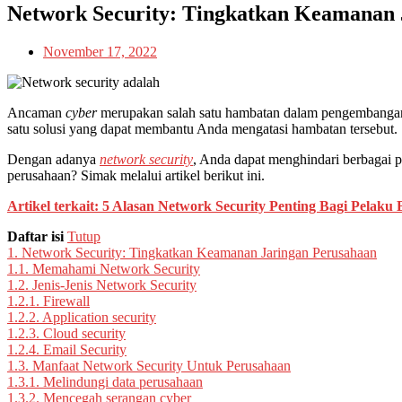
Network Security: Tingkatkan Keamanan 
November 17, 2022
Ancaman
cyber
merupakan salah satu hambatan dalam pengembangan 
satu solusi yang dapat membantu Anda mengatasi hambatan tersebut.
Dengan adanya
network security
, Anda dapat menghindari berbagai p
perusahaan? Simak melalui artikel berikut ini.
Artikel terkait: 5 Alasan Network Security Penting Bagi Pelaku B
Daftar isi
Tutup
1.
Network Security: Tingkatkan Keamanan Jaringan Perusahaan
1.1.
Memahami Network Security
1.2.
Jenis-Jenis Network Security
1.2.1.
Firewall
1.2.2.
Application security
1.2.3.
Cloud security
1.2.4.
Email Security
1.3.
Manfaat Network Security Untuk Perusahaan
1.3.1.
Melindungi data perusahaan
1.3.2.
Mencegah serangan cyber